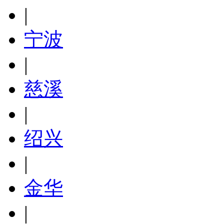
|
宁波
|
慈溪
|
绍兴
|
金华
|