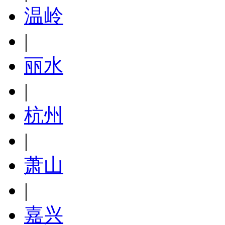
温岭
|
丽水
|
杭州
|
萧山
|
嘉兴