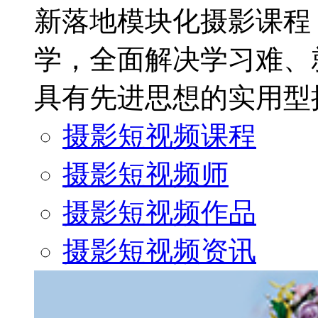
新落地模块化摄影课程
学，全面解决学习难、
具有先进思想的实用型
摄影短视频课程
摄影短视频师
摄影短视频作品
摄影短视频资讯