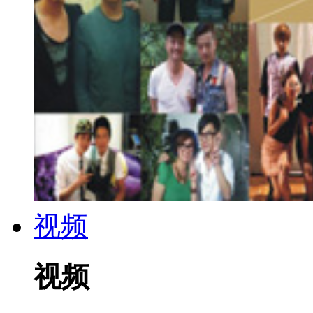
视频
视频